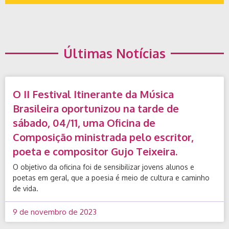
Últimas Notícias
Regulamento
Confira aqui o regulamento do Festival Itinerante da
O II Festival Itinerante da Música
Música Brasileira!
Brasileira oportunizou na tarde de
Saiba +
sábado, 04/11, uma Oficina de
Composição ministrada pelo escritor,
poeta e compositor Gujo Teixeira.
O objetivo da oficina foi de sensibilizar jovens alunos e
poetas em geral, que a poesia é meio de cultura e caminho
de vida.
9 de novembro de 2023