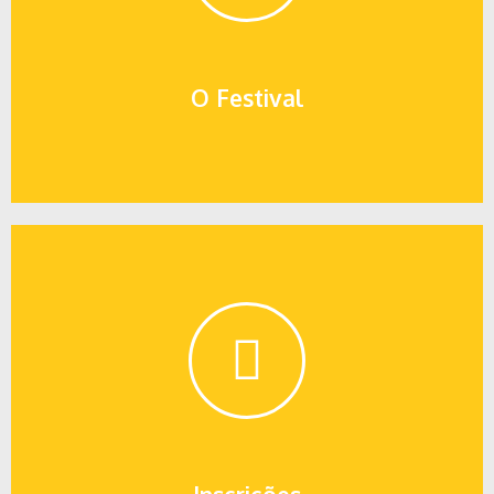
O Festival
O Festival
O Festival Itinerante da Música Brasileira tem sua
segunda edição. É um evento competitivo de
composições inéditas, e tem como principal
característica acontecer todo ano em algum lugar
diferente. Em 2023 será dias 03 e 04 de novembro, na
cidade de Três Passos, no Rio Grande do Sul.