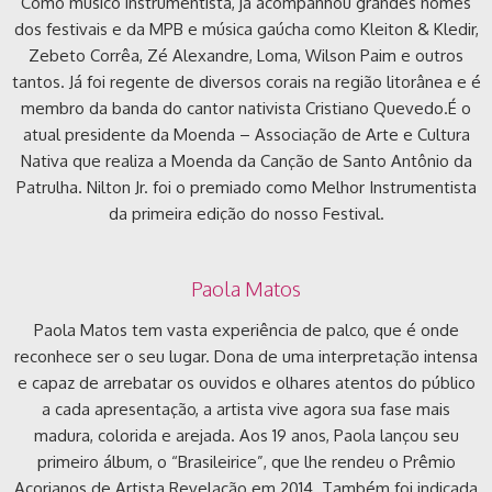
Como músico instrumentista, já acompanhou grandes nomes
dos festivais e da MPB e música gaúcha como Kleiton & Kledir,
Zebeto Corrêa, Zé Alexandre, Loma, Wilson Paim e outros
tantos. Já foi regente de diversos corais na região litorânea e é
membro da banda do cantor nativista Cristiano Quevedo.É o
atual presidente da Moenda – Associação de Arte e Cultura
Nativa que realiza a Moenda da Canção de Santo Antônio da
Patrulha. Nilton Jr. foi o premiado como Melhor Instrumentista
da primeira edição do nosso Festival.
Paola Matos
Paola Matos tem vasta experiência de palco, que é onde
reconhece ser o seu lugar. Dona de uma interpretação intensa
e capaz de arrebatar os ouvidos e olhares atentos do público
a cada apresentação, a artista vive agora sua fase mais
madura, colorida e arejada. Aos 19 anos, Paola lançou seu
primeiro álbum, o “Brasileirice”, que lhe rendeu o Prêmio
Açorianos de Artista Revelação em 2014. Também foi indicada